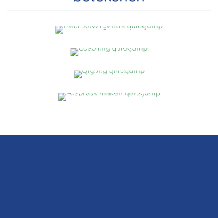
NEURODIVERGENTI
E
COACHING
QIGONG
AFSPRAAK MAKEN