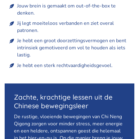
Jouw brein is gemaakt om out-of-the-box te
denken.
Jij legt moeiteloos verbanden en ziet overal
patronen.
Je hebt een groot doorzettingsvermogen en bent
intrinsiek gemotiveerd om vol te houden als iets
lastig.
Je hebt een sterk rechtvaardigheidsgevoel.
Zachte, krachtige lessen uit de
Chinese bewegingsleer
De rustige, vloeiende bewegingen van Chi Neng
Qigong zorgen voor minder stress, meer energie
en een heldere, ontspannen geest die helemaal
in het hier-en-nu is. Op die manier breng je jouw